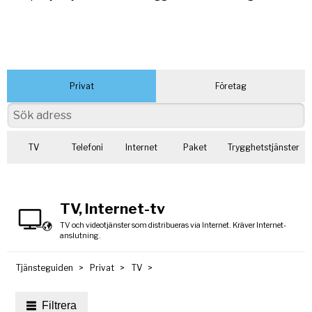
Privat
Företag
TV
Telefoni
Internet
Paket
Trygghetstjänster
TV, Internet-tv
TV och videotjänster som distribueras via Internet. Kräver Internet-
anslutning.
Tjänsteguiden
Privat
TV
Filtrera