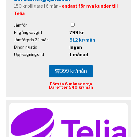
150 kr billigare i 6 mån -
endast för nya kunder till
Telia
Jämför
799 kr
Engångsavgift
512 kr/mån
Jämförpris 24 mån
Ingen
Bindningstid
1 månad
Uppsägningstid
399 kr/mån
Första 6 månaderna
Därefter 549 kr/mån