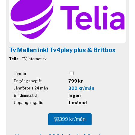
Tv Mellan inkl Tv4play plus & Britbox
Telia
- TV, Internet-tv
Jämför
799 kr
Engångsavgift
399 kr/mån
Jämförpris 24 mån
Ingen
Bindningstid
1 månad
Uppsägningstid
399 kr/mån