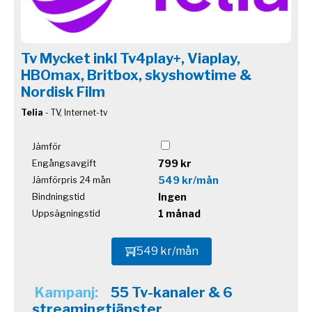
Tv Mycket inkl Tv4play+, Viaplay,
HBOmax, Britbox, skyshowtime &
Nordisk Film
Telia
- TV, Internet-tv
Jämför
799 kr
Engångsavgift
549 kr/mån
Jämförpris 24 mån
Ingen
Bindningstid
1 månad
Uppsägningstid
549 kr/mån
Kampanj:
55 Tv-kanaler & 6
streamingtjänster