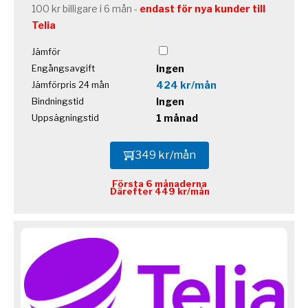
100 kr billigare i 6 mån -
endast för nya kunder till
Telia
Jämför
Ingen
Engångsavgift
424 kr/mån
Jämförpris 24 mån
Ingen
Bindningstid
1 månad
Uppsägningstid
349 kr/mån
Första 6 månaderna
Därefter 449 kr/mån