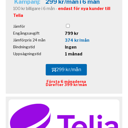
Kampanj:
299 kr/mån i 6 mån
100 kr billigare i 6 mån -
endast för nya kunder till
Telia
Jämför
799 kr
Engångsavgift
374 kr/mån
Jämförpris 24 mån
Ingen
Bindningstid
1 månad
Uppsägningstid
299 kr/mån
Första 6 månaderna
Därefter 399 kr/mån