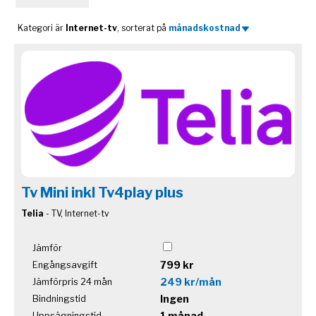
Kategori är
Internet-tv
, sorterat på
månadskostnad
Tv Mini inkl Tv4play plus
Telia
- TV, Internet-tv
Jämför
799 kr
Engångsavgift
249 kr/mån
Jämförpris 24 mån
Ingen
Bindningstid
1 månad
Uppsägningstid