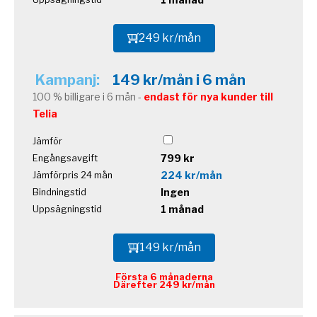
249 kr/mån
Kampanj:
149 kr/mån i 6 mån
100 % billigare i 6 mån -
endast för nya kunder till
Telia
Jämför
799 kr
Engångsavgift
224 kr/mån
Jämförpris 24 mån
Ingen
Bindningstid
1 månad
Uppsägningstid
149 kr/mån
Första 6 månaderna
Därefter 249 kr/mån