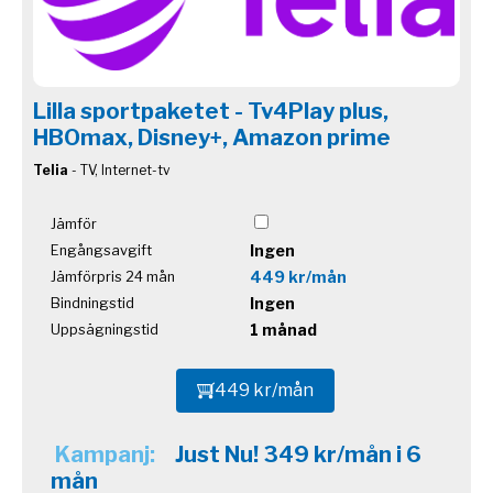
Lilla sportpaketet - Tv4Play plus,
HBOmax, Disney+, Amazon prime
Telia
- TV, Internet-tv
Jämför
Ingen
Engångsavgift
449 kr/mån
Jämförpris 24 mån
Ingen
Bindningstid
1 månad
Uppsägningstid
449 kr/mån
Kampanj:
Just Nu! 349 kr/mån i 6
mån