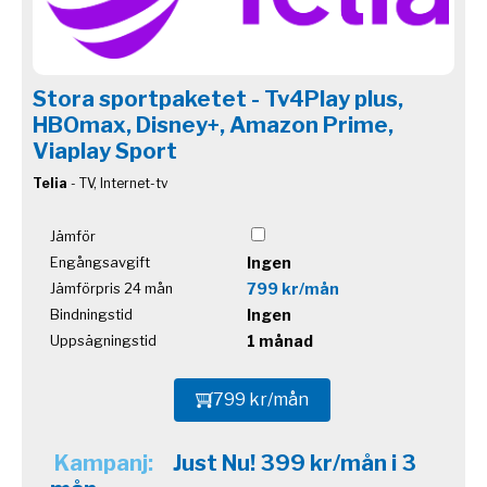
Stora sportpaketet - Tv4Play plus,
HBOmax, Disney+, Amazon Prime,
Viaplay Sport
Telia
- TV, Internet-tv
Jämför
Ingen
Engångsavgift
799 kr/mån
Jämförpris 24 mån
Ingen
Bindningstid
1 månad
Uppsägningstid
799 kr/mån
Kampanj:
Just Nu! 399 kr/mån i 3