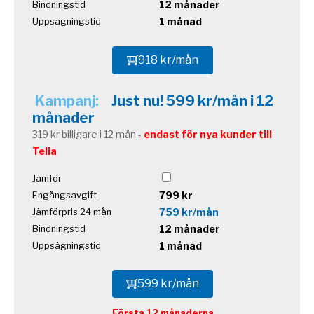
12 månader
Bindningstid
1 månad
Uppsägningstid
918 kr/mån
Kampanj:
Just nu! 599 kr/mån i 12
månader
319 kr billigare i 12 mån -
endast för nya kunder till
Telia
Jämför
799 kr
Engångsavgift
759 kr/mån
Jämförpris 24 mån
12 månader
Bindningstid
1 månad
Uppsägningstid
599 kr/mån
Första 12 månaderna