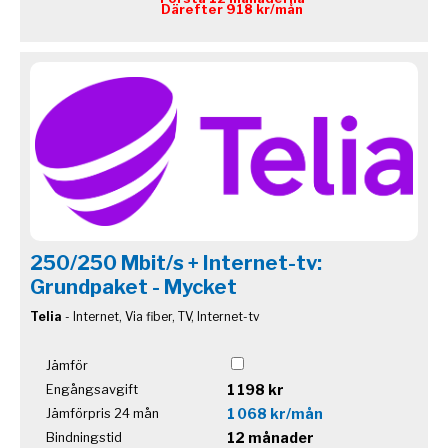
Därefter 918 kr/mån
250/250 Mbit/s + Internet-tv:
Grundpaket - Mycket
Telia
- Internet, Via fiber, TV, Internet-tv
Jämför
1 198 kr
Engångsavgift
1 068 kr/mån
Jämförpris 24 mån
12 månader
Bindningstid