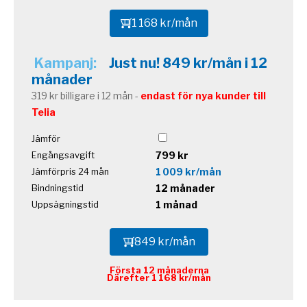
1 168 kr/mån
Kampanj:
Just nu! 849 kr/mån i 12
månader
319 kr billigare i 12 mån -
endast för nya kunder till
Telia
Jämför
799 kr
Engångsavgift
1 009 kr/mån
Jämförpris 24 mån
12 månader
Bindningstid
1 månad
Uppsägningstid
849 kr/mån
Första 12 månaderna
Därefter 1 168 kr/mån