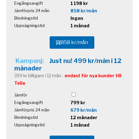
1 198 kr
Engångsavgift
858 kr/mån
Jämförpris 24 mån
Ingen
Bindningstid
1 månad
Uppsägningstid
858 kr/mån
Kampanj:
Just nu! 499 kr/mån i 12
månader
359 kr billigare i 12 mån -
endast för nya kunder till
Telia
Jämför
799 kr
Engångsavgift
679 kr/mån
Jämförpris 24 mån
12 månader
Bindningstid
1 månad
Uppsägningstid