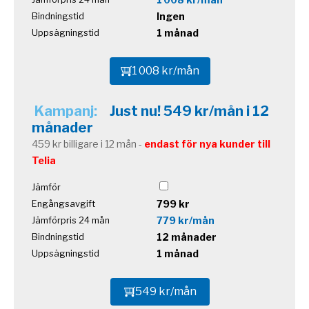
Ingen
Bindningstid
1 månad
Uppsägningstid
1 008 kr/mån
Kampanj:
Just nu! 549 kr/mån i 12
månader
459 kr billigare i 12 mån -
endast för nya kunder till
Telia
Jämför
799 kr
Engångsavgift
779 kr/mån
Jämförpris 24 mån
12 månader
Bindningstid
1 månad
Uppsägningstid
549 kr/mån