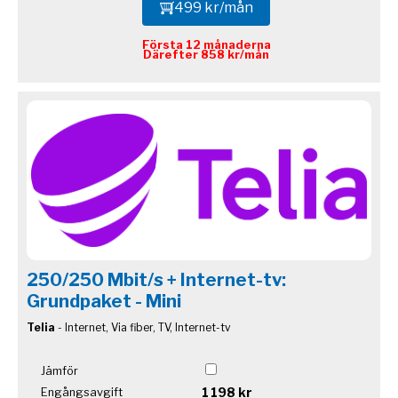
499 kr/mån
Första 12 månaderna
Därefter 858 kr/mån
250/250 Mbit/s + Internet-tv:
Grundpaket - Mini
Telia
- Internet, Via fiber, TV, Internet-tv
Jämför
1 198 kr
Engångsavgift