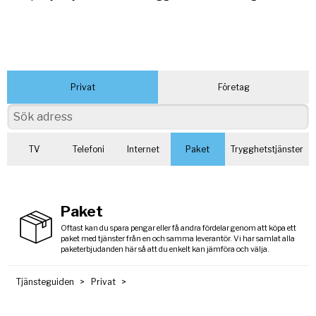
Privat
Företag
TV
Telefoni
Internet
Paket
Trygghetstjänster
Paket
Oftast kan du spara pengar eller få andra fördelar genom att köpa ett
paket med tjänster från en och samma leverantör. Vi har samlat alla
paketerbjudanden här så att du enkelt kan jämföra och välja.
Tjänsteguiden
Privat