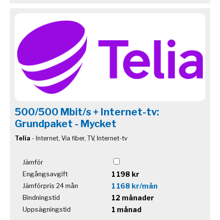
500/500 Mbit/s + Internet-tv:
Grundpaket - Mycket
Telia
- Internet, Via fiber, TV, Internet-tv
Jämför
1 198 kr
Engångsavgift
1 168 kr/mån
Jämförpris 24 mån
12 månader
Bindningstid
1 månad
Uppsägningstid