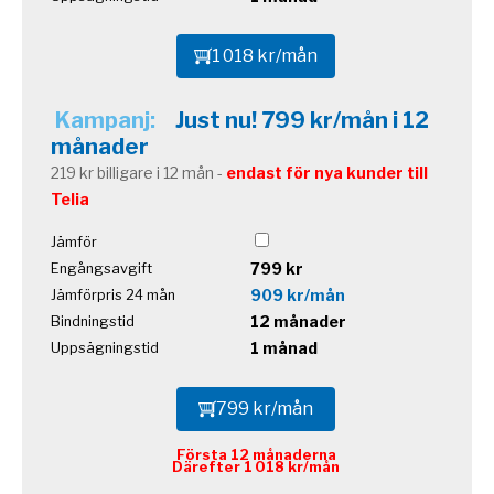
1 018 kr/mån
Kampanj:
Just nu! 799 kr/mån i 12
månader
219 kr billigare i 12 mån -
endast för nya kunder till
Telia
Jämför
799 kr
Engångsavgift
909 kr/mån
Jämförpris 24 mån
12 månader
Bindningstid
1 månad
Uppsägningstid
799 kr/mån
Första 12 månaderna
Därefter 1 018 kr/mån