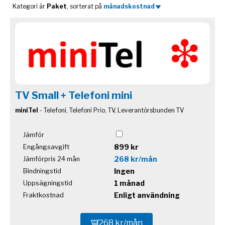
Kategori är
Paket
, sorterat på
månadskostnad
TV Small + Telefoni mini
miniTel
- Telefoni, Telefoni Prio, TV, Leverantörsbunden TV
Jämför
899 kr
Engångsavgift
268 kr/mån
Jämförpris 24 mån
Ingen
Bindningstid
1 månad
Uppsägningstid
Enligt användning
Fraktkostnad
268 kr/mån