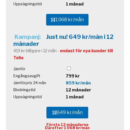
1 månad
Uppsägningstid
1 068 kr/mån
Kampanj:
Just nu! 649 kr/mån i 12
månader
419 kr billigare i 12 mån -
endast för nya kunder till
Telia
Jämför
799 kr
Engångsavgift
859 kr/mån
Jämförpris 24 mån
12 månader
Bindningstid
1 månad
Uppsägningstid
649 kr/mån
Första 12 månaderna
Därefter 1 068 kr/mån