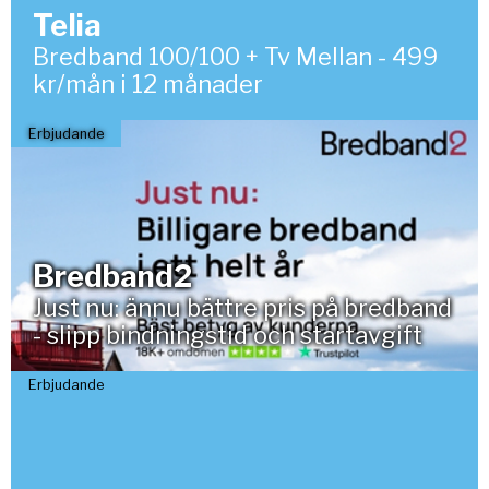
Telia
Bredband 100/100 + Tv Mellan - 499
kr/mån i 12 månader
Erbjudande
Bredband2
Just nu: ännu bättre pris på bredband
- slipp bindningstid och startavgift
Erbjudande