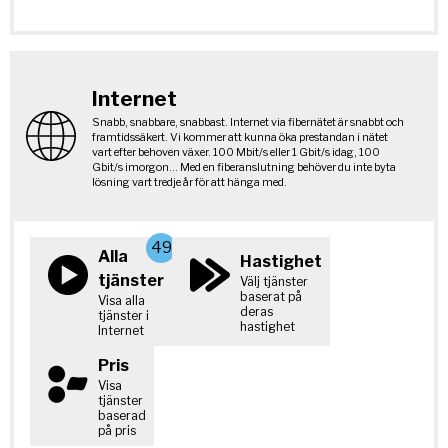
Internet
Snabb, snabbare, snabbast. Internet via fibernätet är snabbt och
framtidssäkert. Vi kommer att kunna öka prestandan i nätet
vart efter behoven växer. 100 Mbit/s eller 1 Gbit/s idag, 100
Gbit/s imorgon... Med en fiberanslutning behöver du inte byta
lösning vart tredje år för att hänga med.
49
Alla
Hastighet
tjänster
Välj tjänster
baserat på
Visa alla
deras
tjänster i
hastighet
Internet
Pris
Visa
tjänster
baserad
på pris