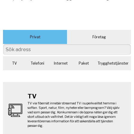
Privat
Företag
TV
Telefoni
Internet
Paket
Trygghetstjänster
TV
TV via fibernät innebär streamad TV i superkvalitet hemma i
soffan. Sport, natur, film, nyheter eller barnprogram? Välj själv
vad som passar dig. Konkurrensen i de öppna näten ger dig ett
stort utbud och valfrihet. Det är viktigt att noga läsa igenom
leverantörernas information för att säkerställa att tjänsten
passar dig.