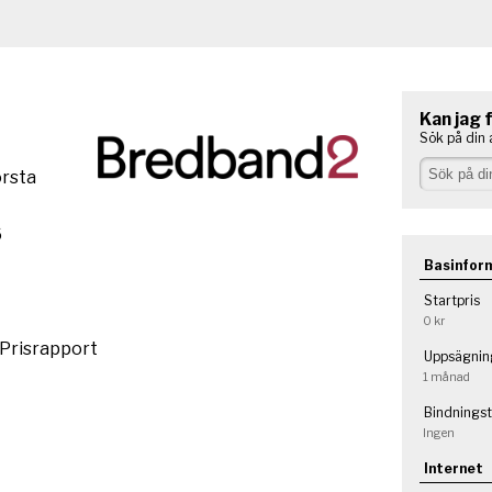
Kan jag 
Sök på din 
örsta
6
Basinfor
Startpris
0 kr
 Prisrapport
Uppsägnin
1 månad
Bindningst
Ingen
Internet