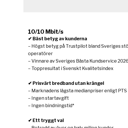
10/10 Mbit/s
✔ Bäst betyg av kunderna
– Högst betyg på Trustpilot bland Sveriges st
operatörer
– Vinnare av Sveriges Bästa Kundservice 202
– Toppresultat i Svenskt Kvalitetsindex
✔ Prisvärt bredband utan krångel
– Marknadens lägsta medianpriser enligt PTS
– Ingen startavgift
– Ingen bindningstid*
✔ Ett tryggt val
– Betrodd av över en halv miljon kunder