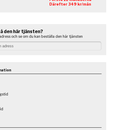
Därefter 349 kr/mån
få den här tjänsten?
adress och se om du kan beställa den här tjänsten
mation
gstid
id