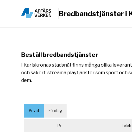
Bredbandstjänster i 
Beställ bredbandstjänster
I Karlskronas stadsnät finns många olika leverantö
och säkert, streama playtjänster som sport och se
dem.
Privat
Företag
TV
Telefo