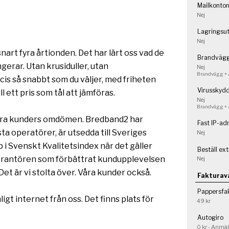
Mailkonto
Nej
Lagringsu
Nej
snart fyra årtionden. Det har lärt oss vad de
Brandväg
ngerar. Utan krusiduller, utan
Nej
Brandvägg + 
is så snabbt som du väljer, med friheten
Virusskyd
l ett pris som tål att jämföras.
Nej
Brandvägg + 
våra kunders omdömen. Bredband2 har
Fast IP-ad
ta operatörer, är utsedda till Sveriges
Nej
 i Svenskt Kvalitetsindex när det gäller
Beställ ex
verantören som förbättrat kundupplevelsen
Nej
t är vi stolta över. Våra kunder också.
Fakturav
Pappersfa
igt internet från oss. Det finns plats för
49 kr
Autogiro
0 kr - Anmäl