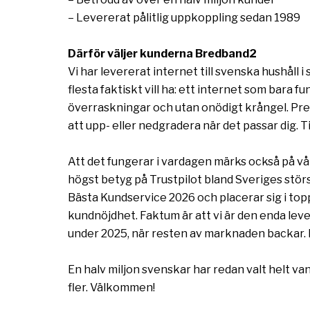
– Levererat pålitlig uppkoppling sedan 1989
Därför väljer kunderna Bredband2
Vi har levererat internet till svenska hushåll i 
flesta faktiskt vill ha: ett internet som bara fu
överraskningar och utan onödigt krångel. Prec
att upp- eller nedgradera när det passar dig. Til
Att det fungerar i vardagen märks också på 
högst betyg på Trustpilot bland Sveriges störs
Bästa Kundservice 2026 och placerar sig i topp
kundnöjdhet. Faktum är att vi är den enda le
under 2025, när resten av marknaden backar. De
En halv miljon svenskar har redan valt helt vanl
fler. Välkommen!