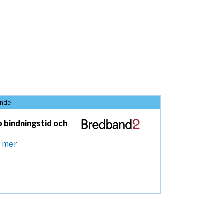
ande
pp bindningstid och
.
mer