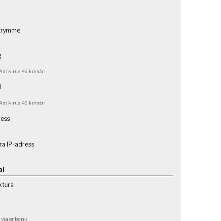
n
trymme
g
Antivirus 49 kr/mån
d
Antivirus 49 kr/mån
ress
tra IP-adress
al
ktura
 via er bank