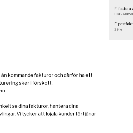
E-faktura 
0 kr - Anmäl
E-postfakt
29 kr
od än kommande fakturor och därför ha ett
urering sker i förskott.
an.
kelt se dina fakturor, hantera dina
lingar. Vi tycker att lojala kunder förtjänar