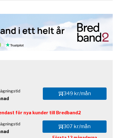
ägningstid
349 kr/mån
ånad
endast för nya kunder till Bredband2
ägningstid
307 kr/mån
ånad
Första 12 månaderna