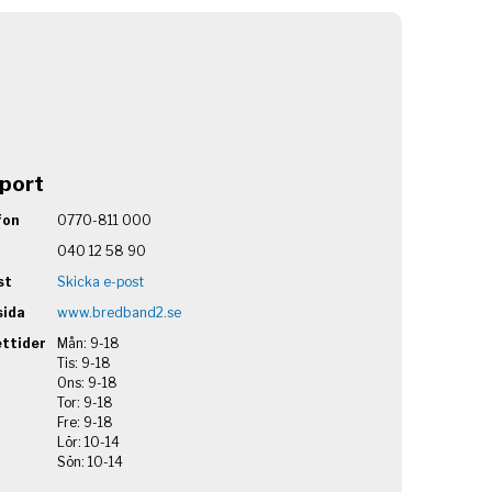
port
fon
0770-811 000
040 12 58 90
st
Skicka e-post
ida
www.bredband2.se
ttider
Mån: 9-18
Tis: 9-18
Ons: 9-18
Tor: 9-18
Fre: 9-18
Lör: 10-14
Sön: 10-14