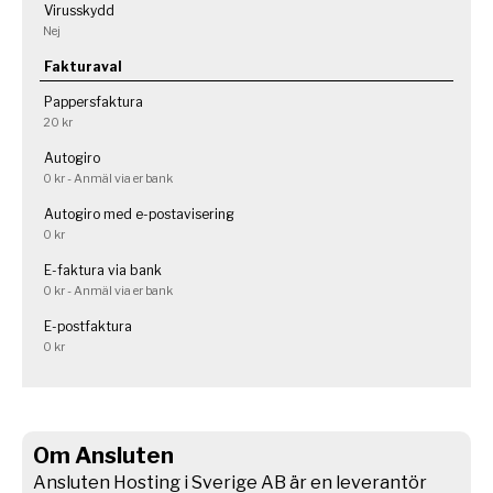
Virusskydd
Nej
Fakturaval
Pappersfaktura
20 kr
Autogiro
0 kr - Anmäl via er bank
Autogiro med e-postavisering
0 kr
E-faktura via bank
0 kr - Anmäl via er bank
E-postfaktura
0 kr
Om Ansluten
Ansluten Hosting i Sverige AB är en leverantör