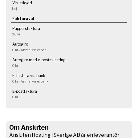
Virusskydd
Nej
Fakturaval
Pappersfaktura
20 kr
Autogiro
0 kr - Anmäl via er bank
Autogiro med e-postavisering
0 kr
E-faktura via bank
0 kr - Anmäl via er bank
E-postfaktura
0 kr
Om Ansluten
Ansluten Hosting i Sverige AB är en leverantör