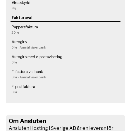
Virusskydd
Nej
Fakturaval
Pappersfaktura
20 kr
Autogiro
0 kr - Anmäl via er bank
Autogiro med e-postavisering
0 kr
E-faktura via bank
0 kr - Anmäl via er bank
E-postfaktura
0 kr
Om Ansluten
Ansluten Hosting i Sverige AB är en leverantör